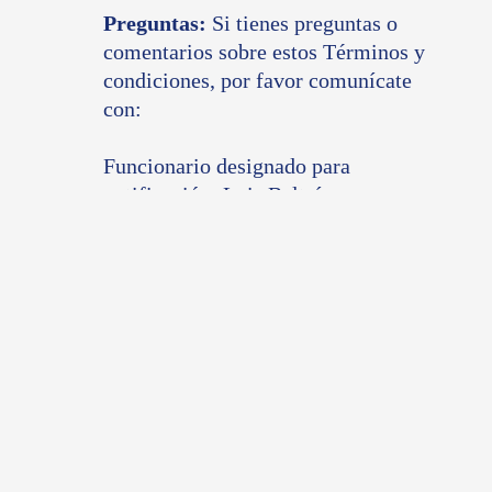
Preguntas:
Si tienes preguntas o
comentarios sobre estos Términos y
condiciones, por favor comunícate
con:
Funcionario designado para
notificación: Luis Beltrán
Correo electrónico:
tecnologia@fundacionesar.org
Dirección: Carrera 18 #33A-27,
Bogotá – Colombia
Teléfono: (57-1) 2858004